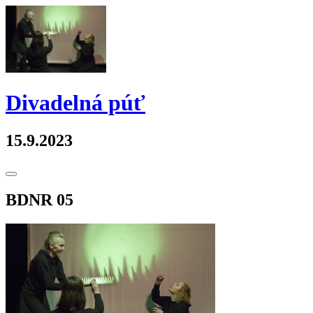
Skip
to
content
Divadelná púť
15.9.2023
Toggle
Sidebar
BDNR 05