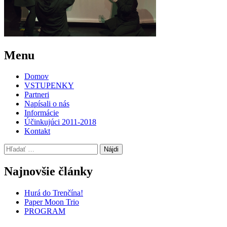
Post
←
BÁBKOVÉ
Menu
DIVADLO
navigation
NA
Domov
RÁZCESTÍ
VSTUPENKY
Partneri
Napísali o nás
Informácie
Účinkujúci 2011-2018
Kontakt
Hľadať:
Najnovšie články
Hurá do Trenčína!
Paper Moon Trio
PROGRAM