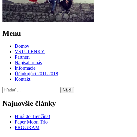
Post
←
LONGITAL
Menu
SUITA
navigation
Domov
VSTUPENKY
Partneri
Napísali o nás
Informácie
Účinkujúci 2011-2018
Kontakt
Hľadať:
Najnovšie články
Hurá do Trenčína!
Paper Moon Trio
PROGRAM