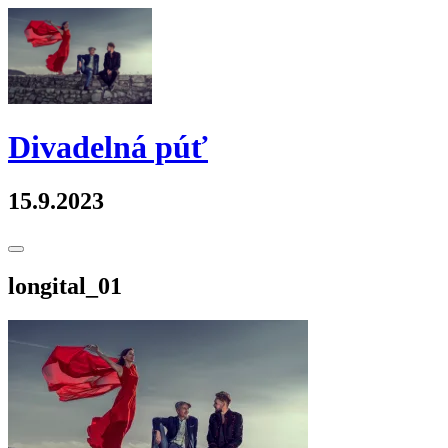
Skip
to
content
Divadelná púť
15.9.2023
Toggle
Sidebar
longital_01