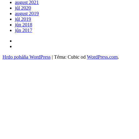
august 2021
júl 2020
august 2019
júl 2019
jún 2018
jún 2017
Kontakt
FB
Záleská
Hrdo poháňa WordPress
|
Téma: Cubic od
WordPress.com
.
divadelná
púť