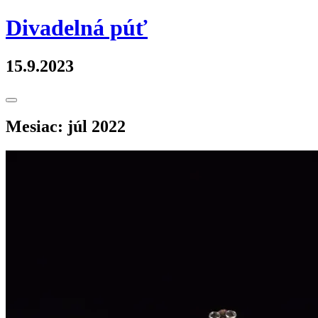
Skip
Divadelná púť
to
content
15.9.2023
Toggle
Sidebar
Mesiac:
júl 2022