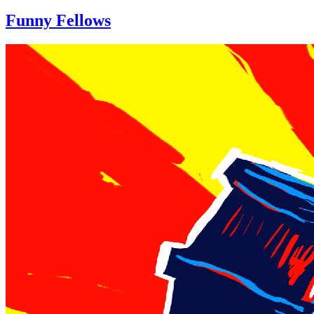
Funny Fellows
Continue
reading
→