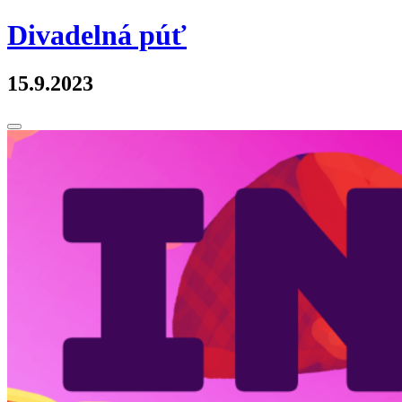
Skip
Divadelná púť
to
content
15.9.2023
Toggle
Sidebar