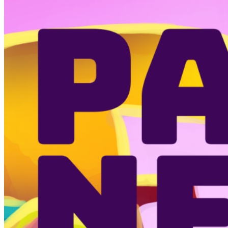
reading
→