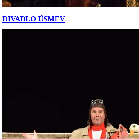
DIVADLO ÚSMEV
Continue
reading
→