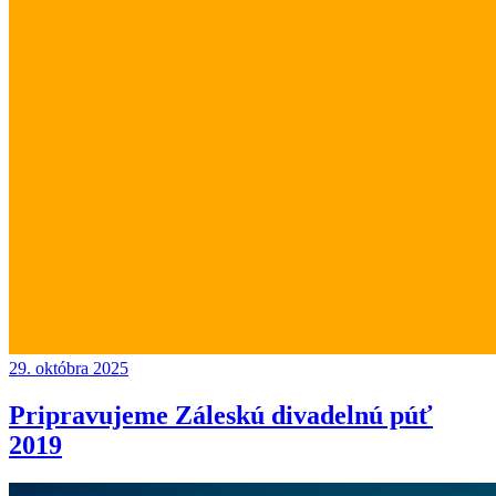
29. októbra 2025
Pripravujeme Záleskú divadelnú púť
2019
Continue