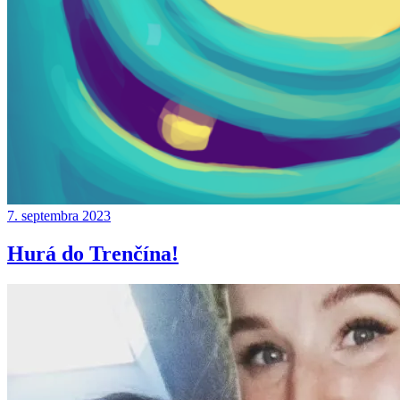
7. septembra 2023
Hurá do Trenčína!
Continue
reading
→