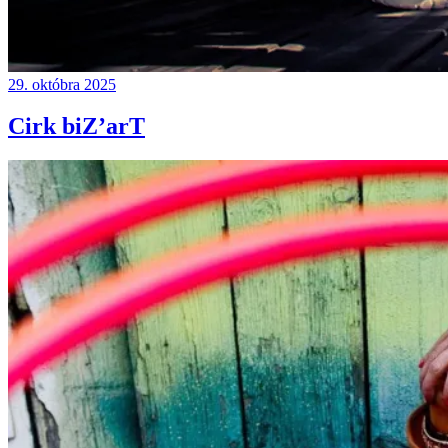
29. októbra 2025
Cirk biZ’arT
Continue
reading
→