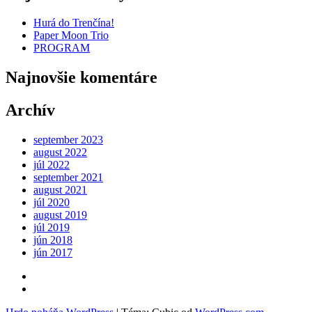
Hurá do Trenčína!
Paper Moon Trio
PROGRAM
Najnovšie komentáre
Archív
september 2023
august 2022
júl 2022
september 2021
august 2021
júl 2020
august 2019
júl 2019
jún 2018
jún 2017
Kontakt
FB
Záleská