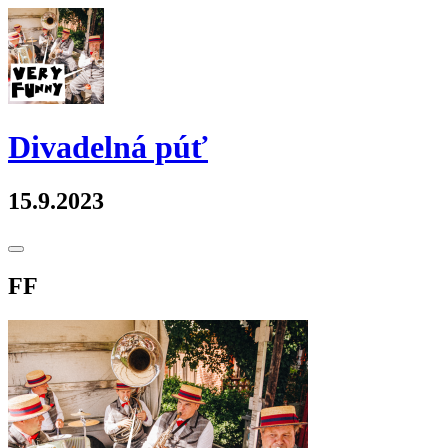
Skip
to
content
Divadelná púť
15.9.2023
Toggle
Sidebar
FF