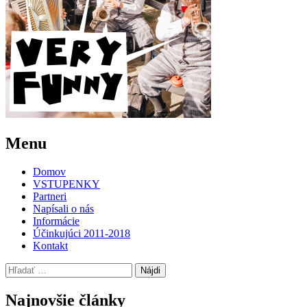
Post
←
Funny
Menu
Fellows
navigation
Domov
VSTUPENKY
Partneri
Napísali o nás
Informácie
Účinkujúci 2011-2018
Kontakt
Hľadať:
Najnovšie články