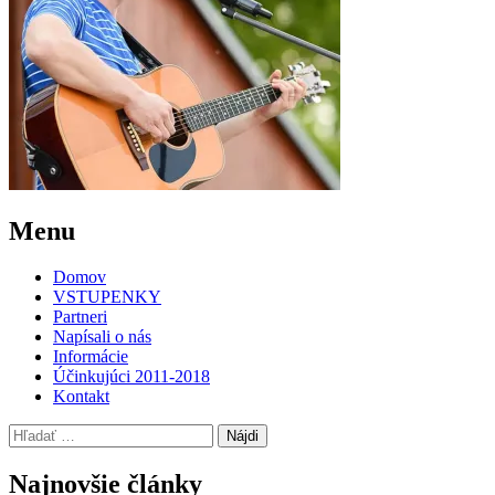
Post
←
MIRO
Menu
JILO
navigation
Domov
VSTUPENKY
Partneri
Napísali o nás
Informácie
Účinkujúci 2011-2018
Kontakt
Hľadať:
Najnovšie články