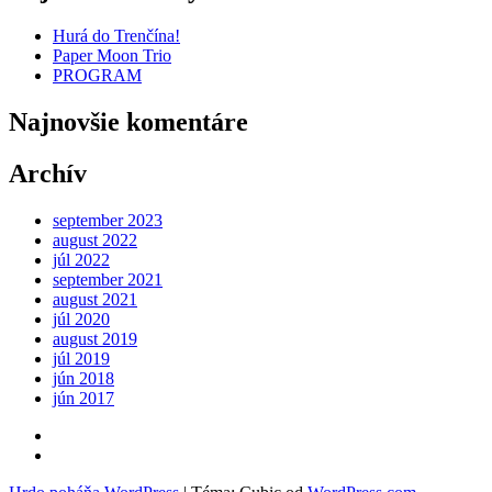
Hurá do Trenčína!
Paper Moon Trio
PROGRAM
Najnovšie komentáre
Archív
september 2023
august 2022
júl 2022
september 2021
august 2021
júl 2020
august 2019
júl 2019
jún 2018
jún 2017
Kontakt
FB
Záleská