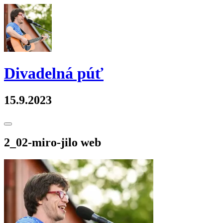
Skip
to
content
Divadelná púť
15.9.2023
Toggle
Sidebar
2_02-miro-jilo web