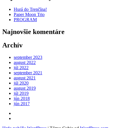
Hurá do Trenčína!
Paper Moon Trio
PROGRAM
Najnovšie komentáre
Archív
september 2023
august 2022
júl 2022
september 2021
august 2021
júl 2020
august 2019
júl 2019
jún 2018
jún 2017
Kontakt
FB
Záleská