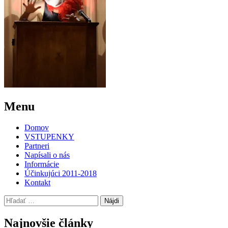
Post
←
NOVÉ
Menu
DIVADLO
navigation
Domov
VSTUPENKY
Partneri
Napísali o nás
Informácie
Účinkujúci 2011-2018
Kontakt
Hľadať:
Najnovšie články