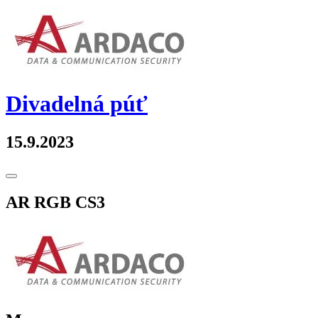
Skip
to
content
Divadelná púť
15.9.2023
Toggle
Sidebar
AR RGB CS3
Post
←
Partneri