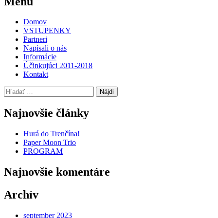
Menu
navigation
Domov
VSTUPENKY
Partneri
Napísali o nás
Informácie
Účinkujúci 2011-2018
Kontakt
Hľadať:
Najnovšie články
Hurá do Trenčína!
Paper Moon Trio
PROGRAM
Najnovšie komentáre
Archív
september 2023