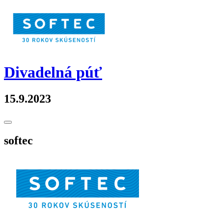
Skip
to
content
Divadelná púť
15.9.2023
Toggle
Sidebar
softec