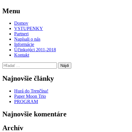
Post
←
Partneri
Menu
navigation
Domov
VSTUPENKY
Partneri
Napísali o nás
Informácie
Účinkujúci 2011-2018
Kontakt
Hľadať:
Najnovšie články
Hurá do Trenčína!
Paper Moon Trio
PROGRAM
Najnovšie komentáre
Archív