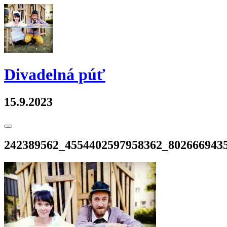
Skip
to
content
Divadelná púť
15.9.2023
Toggle
Sidebar
242389562_4554402597958362_802666943