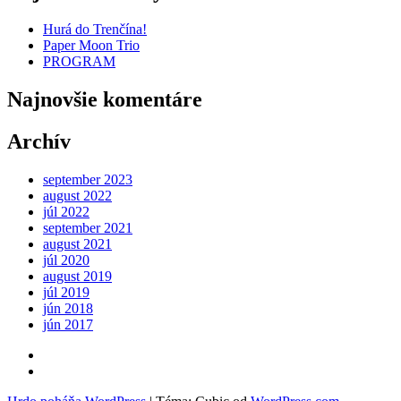
Hurá do Trenčína!
Paper Moon Trio
PROGRAM
Najnovšie komentáre
Archív
september 2023
august 2022
júl 2022
september 2021
august 2021
júl 2020
august 2019
júl 2019
jún 2018
jún 2017
Kontakt
FB
Záleská