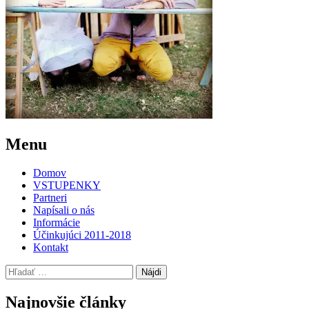
Post
←
Kapor
Menu
na
navigation
scéne
Domov
VSTUPENKY
Partneri
Napísali o nás
Informácie
Účinkujúci 2011-2018
Kontakt
Hľadať:
Najnovšie články